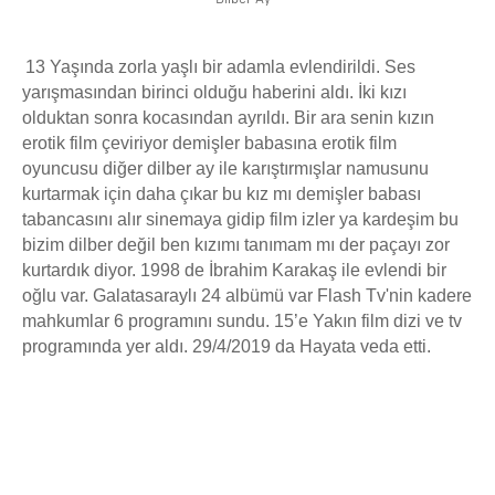
13 Yaşında zorla yaşlı bir adamla evlendirildi. Ses
yarışmasından birinci olduğu haberini aldı. İki kızı
olduktan sonra kocasından ayrıldı. Bir ara senin kızın
erotik film çeviriyor demişler babasına erotik film
oyuncusu diğer dilber ay ile karıştırmışlar namusunu
kurtarmak için daha çıkar bu kız mı demişler babası
tabancasını alır sinemaya gidip film izler ya kardeşim bu
bizim dilber değil ben kızımı tanımam mı der paçayı zor
kurtardık diyor. 1998 de İbrahim Karakaş ile evlendi bir
oğlu var. Galatasaraylı 24 albümü var Flash Tv'nin kadere
mahkumlar 6 programını sundu. 15’e Yakın film dizi ve tv
programında yer aldı. 29/4/2019 da Hayata veda etti.