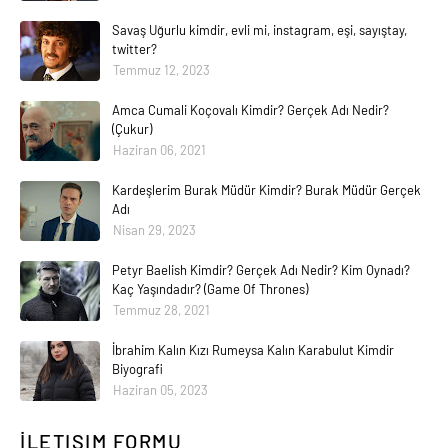
Savaş Uğurlu kimdir, evli mi, instagram, eşi, sayıştay,
twitter?
Temmuz 12, 2023
Amca Cumali Koçovalı Kimdir? Gerçek Adı Nedir?
(Çukur)
Haziran 06, 2021
Kardeşlerim Burak Müdür Kimdir? Burak Müdür Gerçek
Adı
Nisan 29, 2023
Petyr Baelish Kimdir? Gerçek Adı Nedir? Kim Oynadı?
Kaç Yaşındadır? (Game Of Thrones)
Temmuz 28, 2021
İbrahim Kalın Kızı Rumeysa Kalın Karabulut Kimdir
Biyografi
Haziran 05, 2023
İLETIŞIM FORMU