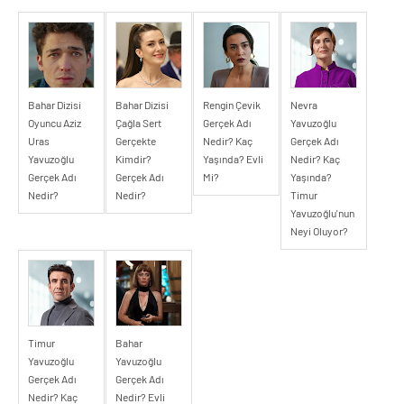
Bahar Dizisi
Bahar Dizisi
Rengin Çevik
Nevra
Oyuncu Aziz
Çağla Sert
Gerçek Adı
Yavuzoğlu
Uras
Gerçekte
Nedir? Kaç
Gerçek Adı
Yavuzoğlu
Kimdir?
Yaşında? Evli
Nedir? Kaç
Gerçek Adı
Gerçek Adı
Mi?
Yaşında?
Nedir?
Nedir?
Timur
Yavuzoğlu'nun
Neyi Oluyor?
Timur
Bahar
Yavuzoğlu
Yavuzoğlu
Gerçek Adı
Gerçek Adı
Nedir? Kaç
Nedir? Evli