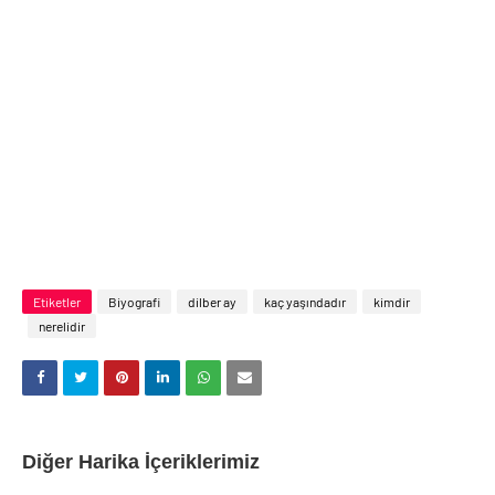
Etiketler
Biyografi
dilber ay
kaç yaşındadır
kimdir
nerelidir
Diğer Harika İçeriklerimiz