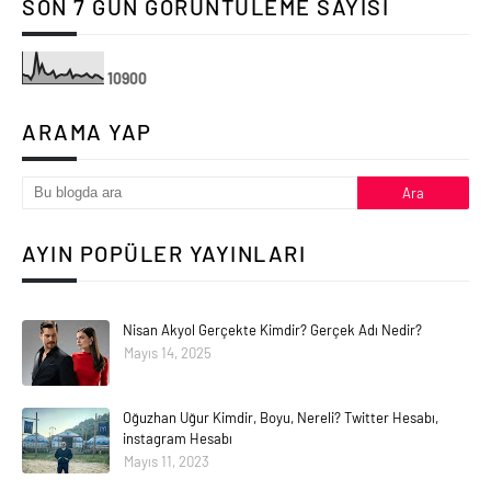
SON 7 GÜN GÖRÜNTÜLEME SAYISI
1
0
9
0
0
ARAMA YAP
AYIN POPÜLER YAYINLARI
Nisan Akyol Gerçekte Kimdir? Gerçek Adı Nedir?
Mayıs 14, 2025
Oğuzhan Uğur Kimdir, Boyu, Nereli? Twitter Hesabı,
instagram Hesabı
Mayıs 11, 2023