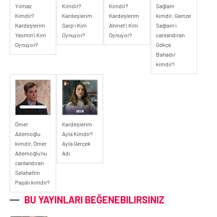
Yılmaz
Kimdir?
Kimdir?
Sağlam
Kimdir?
Kardeşlerim
Kardeşlerim
kimdir, Gamze
Kardeşlerim
Sarp'ı Kim
Ahmet'i Kim
Sağlam'ı
Yasmin'i Kim
Oynuyor?
Oynuyor?
canlandıran
Oynuyor?
Gökçe
Bahadır
kimdir?
Ömer
Kardeşlerim
Ademoğlu
Ayla Kimdir?
kimdir, Ömer
Ayla Gerçek
Ademoğlu'nu
Adı
canlandıran
Selahattin
Paşalı kimdir?
BU YAYINLARI BEĞENEBILIRSINIZ