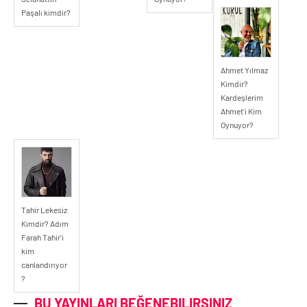
Paşalı kimdir?
Ahmet Yılmaz
Kimdir?
Kardeşlerim
Ahmet'i Kim
Oynuyor?
Tahir Lekesiz
Kimdir? Adım
Farah Tahir'i
kim
canlandırıyor
?
BU YAYINLARI BEĞENEBILIRSINIZ