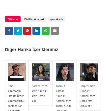
Etiketler
Dizi Karakterleri
gerçek adı
Diğer Harika İçeriklerimiz
Ömer
Kardeşlerim
Yasmin
Sarp Yılmaz
Ademoğlu
Ayla Kimdir?
Yılmaz
Kimdir?
kimdir, Ömer
Ayla Gerçek
Kimdir?
Kardeşlerim
Ademoğlu'nu
Adı
Kardeşlerim
Sarp'ı Kim
canlandıran
Yasmin'i Kim
Oynuyor?
Selahattin
Oynuyor?