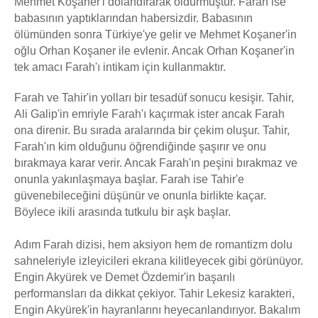
Mehmet Koşaner'i dolandırarak öldürmüştür. Farah ise
babasının yaptıklarından habersizdir. Babasının
ölümünden sonra Türkiye'ye gelir ve Mehmet Koşaner'in
oğlu Orhan Koşaner ile evlenir. Ancak Orhan Koşaner'in
tek amacı Farah'ı intikam için kullanmaktır.
Farah ve Tahir'in yolları bir tesadüf sonucu kesişir. Tahir,
Ali Galip'in emriyle Farah'ı kaçırmak ister ancak Farah
ona direnir. Bu sırada aralarında bir çekim oluşur. Tahir,
Farah'ın kim olduğunu öğrendiğinde şaşırır ve onu
bırakmaya karar verir. Ancak Farah'ın peşini bırakmaz ve
onunla yakınlaşmaya başlar. Farah ise Tahir'e
güvenebileceğini düşünür ve onunla birlikte kaçar.
Böylece ikili arasında tutkulu bir aşk başlar.
Adım Farah dizisi, hem aksiyon hem de romantizm dolu
sahneleriyle izleyicileri ekrana kilitleyecek gibi görünüyor.
Engin Akyürek ve Demet Özdemir'in başarılı
performansları da dikkat çekiyor. Tahir Lekesiz karakteri,
Engin Akyürek'in hayranlarını heyecanlandırıyor. Bakalım