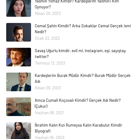
Yasmin Yılmaz Kimdir? Kardeşlerim Yasmin'i Kim
Oynuyor?
Nisan 29, 2023
Cemal Şahin Kimdir? Arka Sokaklar Cemal Gerçek ismi
Nedir?
Ocak 22, 2022
Savaş Uğurlu kimdir, evli mi, instagram, eşi, sayıştay,
twitter?
Temmuz 12, 2023
Kardeşlerim Burak Müdür Kimdir? Burak Müdür Gerçek
Adı
Nisan 29, 2023
Amca Cumali Koçovalı Kimdir? Gerçek Adı Nedir?
(Çukur)
Haziran 06, 2021
İbrahim Kalın Kızı Rumeysa Kalın Karabulut Kimdir
Biyografi
Haziran 05, 2023