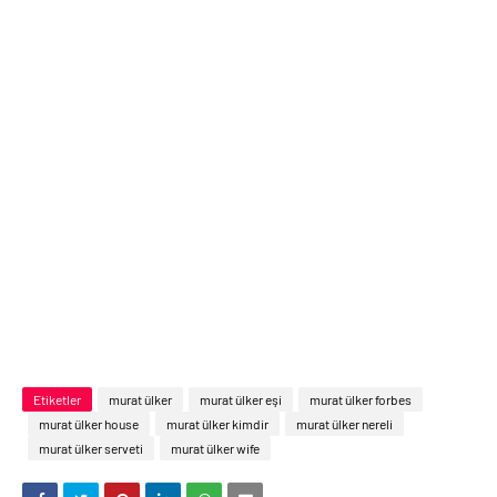
Etiketler
murat ülker
murat ülker eşi
murat ülker forbes
murat ülker house
murat ülker kimdir
murat ülker nereli
murat ülker serveti
murat ülker wife