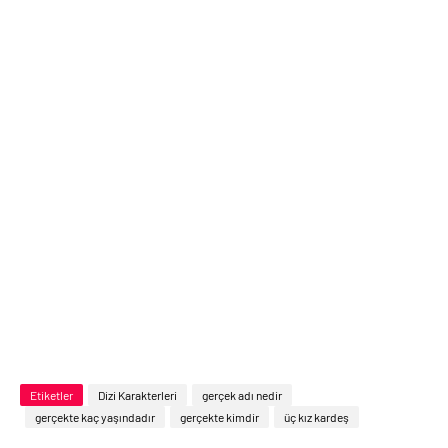
Etiketler
Dizi Karakterleri
gerçek adı nedir
gerçekte kaç yaşındadır
gerçekte kimdir
üç kız kardeş