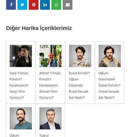
Diğer Harika İçeriklerimiz
Sarp Yılmaz
Ahmet Yılmaz
Bulut Kimdir?
Oğlum
Kimdir?
Kimdir?
Oğlum
Dizisindeki
Kardeşlerim
Kardeşlerim
Dizisinde
Sedat Kimdir?
Sarp'ı Kim
Ahmet'i Kim
Bulut Gerçek
Sedat Gerçek
Oynuyor?
Oynuyor?
Adı Nedir?
Adı Nedir?
Oğlum
Tuğrul