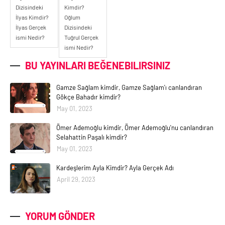
Dizisindeki
Kimdir?
İlyas Kimdir?
Oğlum
İlyas Gerçek
Dizisindeki
ismi Nedir?
Tuğrul Gerçek
ismi Nedir?
BU YAYINLARI BEĞENEBILIRSINIZ
Gamze Sağlam kimdir, Gamze Sağlam'ı canlandıran
Gökçe Bahadır kimdir?
May 01, 2023
Ömer Ademoğlu kimdir, Ömer Ademoğlu'nu canlandıran
Selahattin Paşalı kimdir?
May 01, 2023
Kardeşlerim Ayla Kimdir? Ayla Gerçek Adı
April 29, 2023
YORUM GÖNDER