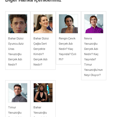
Diğer Harika İçeriklerimiz
Bahar Dizisi
Bahar Dizisi
Rengin Çevik
Nevra
Oyuncu Aziz
Çağla Sert
Gerçek Adı
Yavuzoğlu
Uras
Gerçekte
Nedir? Kaç
Gerçek Adı
Yavuzoğlu
Kimdir?
Yaşında? Evli
Nedir? Kaç
Gerçek Adı
Gerçek Adı
Mi?
Yaşında?
Nedir?
Nedir?
Timur
Yavuzoğlu'nun
Neyi Oluyor?
Timur
Bahar
Yavuzoğlu
Yavuzoğlu