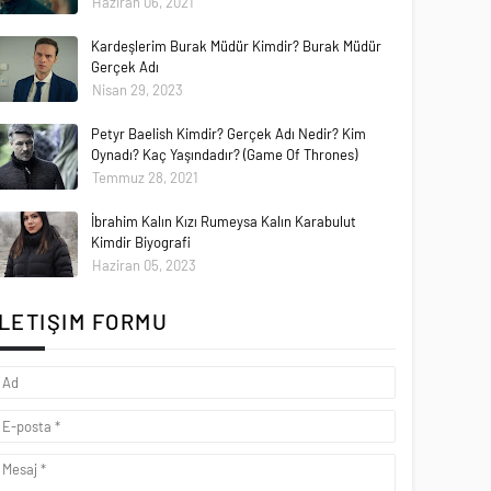
Haziran 06, 2021
Kardeşlerim Burak Müdür Kimdir? Burak Müdür
Gerçek Adı
Nisan 29, 2023
Petyr Baelish Kimdir? Gerçek Adı Nedir? Kim
Oynadı? Kaç Yaşındadır? (Game Of Thrones)
Temmuz 28, 2021
İbrahim Kalın Kızı Rumeysa Kalın Karabulut
Kimdir Biyografi
Haziran 05, 2023
İLETIŞIM FORMU