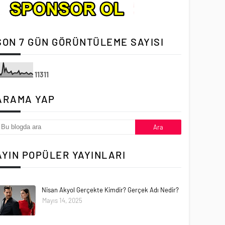
SON 7 GÜN GÖRÜNTÜLEME SAYISI
1
1
3
1
1
ARAMA YAP
AYIN POPÜLER YAYINLARI
Nisan Akyol Gerçekte Kimdir? Gerçek Adı Nedir?
Mayıs 14, 2025