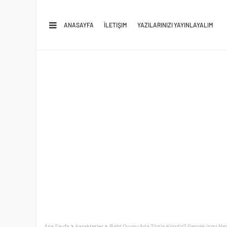
ANASAYFA
İLETIŞIM
YAZILARINIZI YAYINLAYALIM
Ana Sayfa
karakterler
Baht Oyunu Ada Tözün Kimdir? Gerçek ismi Ned