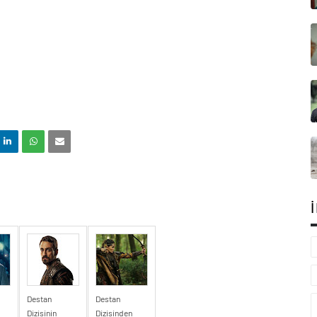
Destan
Destan
Dizisinin
Dizisinden