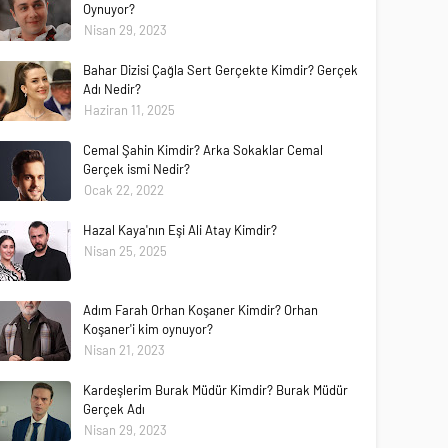
Oynuyor?
Nisan 29, 2023
Bahar Dizisi Çağla Sert Gerçekte Kimdir? Gerçek
Adı Nedir?
Haziran 11, 2025
Cemal Şahin Kimdir? Arka Sokaklar Cemal
Gerçek ismi Nedir?
Ocak 22, 2022
Hazal Kaya'nın Eşi Ali Atay Kimdir?
Nisan 25, 2025
Adım Farah Orhan Koşaner Kimdir? Orhan
Koşaner'i kim oynuyor?
Nisan 21, 2023
Kardeşlerim Burak Müdür Kimdir? Burak Müdür
Gerçek Adı
Nisan 29, 2023