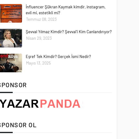
İnfluencer Şükran Kaymak kimdir, instagram,
evli mi, estetikli mi?
Temmuz 08, 2023
Şevval Yılmaz Kimdir? Şevval'i Kim Canlandırıyor?
Nisan 29, 2023
Eşref Tek Kimdir? Gerçek İsmi Nedir?
Mayıs 13, 2025
SPONSOR
SPONSOR OL