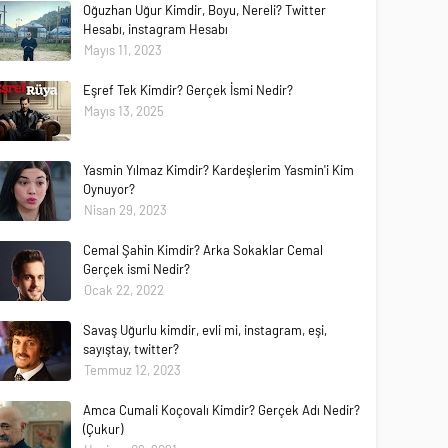
Oğuzhan Uğur Kimdir, Boyu, Nereli? Twitter
Hesabı, instagram Hesabı
Mayıs 11, 2023
Eşref Tek Kimdir? Gerçek İsmi Nedir?
Mayıs 13, 2025
Yasmin Yılmaz Kimdir? Kardeşlerim Yasmin'i Kim
Oynuyor?
Nisan 29, 2023
Cemal Şahin Kimdir? Arka Sokaklar Cemal
Gerçek ismi Nedir?
Ocak 22, 2022
Savaş Uğurlu kimdir, evli mi, instagram, eşi,
sayıştay, twitter?
Temmuz 12, 2023
Amca Cumali Koçovalı Kimdir? Gerçek Adı Nedir?
(Çukur)