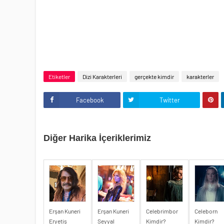
Etiketler
Dizi Karakterleri
gerçekte kimdir
karakterler
Facebook
Twitter
Diğer Harika İçeriklerimiz
Erşan Kuneri
Erşan Kuneri
Celebrimbor
Celeborn
Eryetiş
Seyyal
Kimdir?
Kimdir?