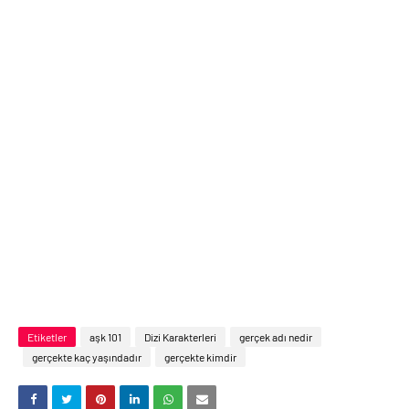
Etiketler
aşk 101
Dizi Karakterleri
gerçek adı nedir
gerçekte kaç yaşındadır
gerçekte kimdir