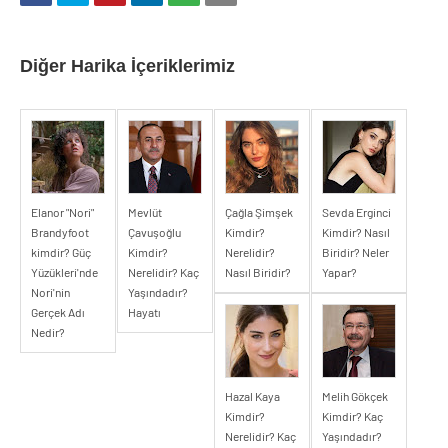
Diğer Harika İçeriklerimiz
Elanor "Nori"
Mevlüt
Çağla Şimşek
Sevda Erginci
Brandyfoot
Çavuşoğlu
Kimdir?
Kimdir? Nasıl
kimdir? Güç
Kimdir?
Nerelidir?
Biridir? Neler
Yüzükleri'nde
Nerelidir? Kaç
Nasıl Biridir?
Yapar?
Nori'nin
Yaşındadır?
Gerçek Adı
Hayatı
Nedir?
Hazal Kaya
Melih Gökçek
Kimdir?
Kimdir? Kaç
Nerelidir? Kaç
Yaşındadır?