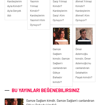
Kardeşlerim
Yasmin
Sarp Yılmaz
Ahmet Yılmaz
Ayla Kimdir?
Yılmaz
Kimdir?
Kimdir?
Ayla Gerçek
Kimdir?
Kardeşlerim
Kardeşlerim
Adı
Kardeşlerim
Sarp'ı Kim
Ahmet'i Kim
Yasmin'i Kim
Oynuyor?
Oynuyor?
Oynuyor?
Gamze
Ömer
Sağlam
Ademoğlu
kimdir, Gamze
kimdir, Ömer
Sağlam'ı
Ademoğlu'nu
canlandıran
canlandıran
Gökçe
Selahattin
Bahadır
Paşalı kimdir?
kimdir?
BU YAYINLARI BEĞENEBILIRSINIZ
Gamze Sağlam kimdir, Gamze Sağlam'ı canlandıran
Gökçe Bahadır kimdir?