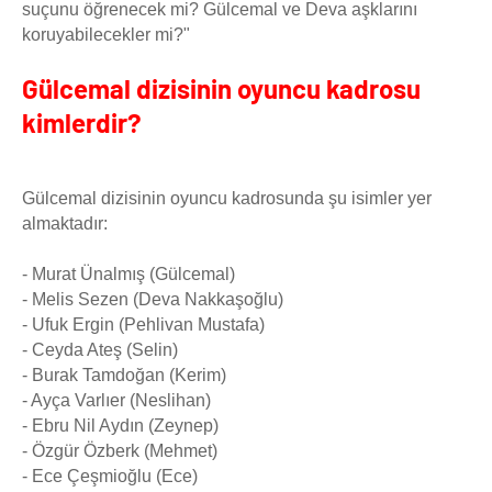
suçunu öğrenecek mi? Gülcemal ve Deva aşklarını
koruyabilecekler mi?"
Gülcemal dizisinin oyuncu kadrosu
kimlerdir?
Gülcemal dizisinin oyuncu kadrosunda şu isimler yer
almaktadır:
- Murat Ünalmış (Gülcemal)
- Melis Sezen (Deva Nakkaşoğlu)
- Ufuk Ergin (Pehlivan Mustafa)
- Ceyda Ateş (Selin)
- Burak Tamdoğan (Kerim)
- Ayça Varlıer (Neslihan)
- Ebru Nil Aydın (Zeynep)
- Özgür Özberk (Mehmet)
- Ece Çeşmioğlu (Ece)