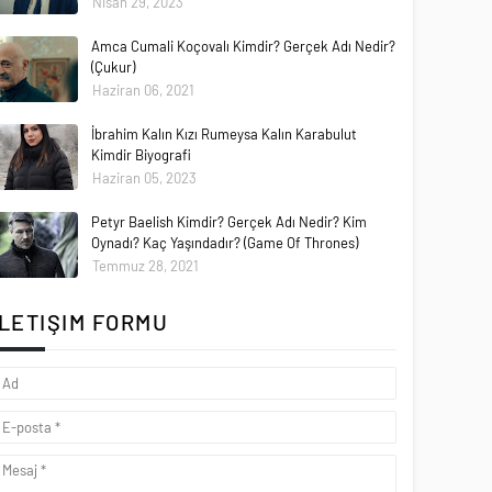
Nisan 29, 2023
Amca Cumali Koçovalı Kimdir? Gerçek Adı Nedir?
(Çukur)
Haziran 06, 2021
İbrahim Kalın Kızı Rumeysa Kalın Karabulut
Kimdir Biyografi
Haziran 05, 2023
Petyr Baelish Kimdir? Gerçek Adı Nedir? Kim
Oynadı? Kaç Yaşındadır? (Game Of Thrones)
Temmuz 28, 2021
İLETIŞIM FORMU