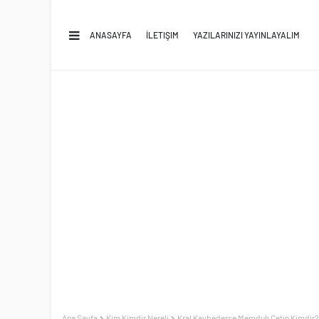
ANASAYFA
İLETIŞIM
YAZILARINIZI YAYINLAYALIM
Ana Sayfa
Kim Kimdir Nereli
Kral Kaybederse Memduh Çetin Kimdir