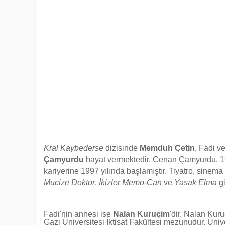
Kral Kaybederse
dizisinde
Memduh Çetin
, Fadi v
Çamyurdu
hayat vermektedir. Cenan Çamyurdu, 
kariyerine 1997 yılında başlamıştır. Tiyatro, sine
Mucize Doktor
,
İkizler Memo-Can
ve
Yasak Elma
gi
Fadi'nin annesi ise
Nalan Kuruçim
'dir. Nalan Ku
Gazi Üniversitesi İktisat Fakültesi mezunudur. Ünive