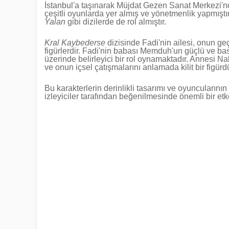
İstanbul'a taşınarak Müjdat Gezen Sanat Merkezi'nde
çeşitli oyunlarda yer almış ve yönetmenlik yapmıştı
Yalan
gibi dizilerde de rol almıştır.
Kral Kaybederse
dizisinde Fadi'nin ailesi, onun ge
figürlerdir. Fadi'nin babası Memduh'un güçlü ve bask
üzerinde belirleyici bir rol oynamaktadır. Annesi N
ve onun içsel çatışmalarını anlamada kilit bir figürdü
Bu karakterlerin derinlikli tasarımı ve oyuncularının
izleyiciler tarafından beğenilmesinde önemli bir et