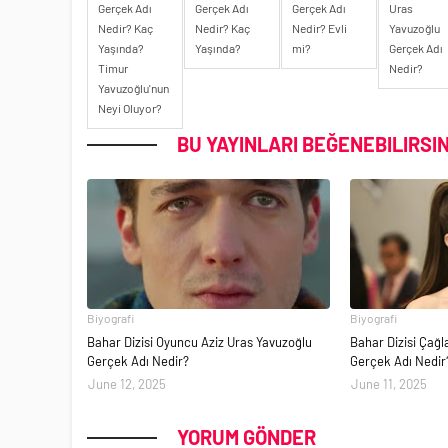
Gerçek Adı
Gerçek Adı
Gerçek Adı
Uras
Nedir? Kaç
Nedir? Kaç
Nedir? Evli
Yavuzoğlu
Yaşında?
Yaşında?
mi?
Gerçek Adı
Timur
Nedir?
Yavuzoğlu'nun
Neyi Oluyor?
BU YAYINLARI BEĞENEBILIRSIN
Biyografi
Biyografi
Bahar Dizisi Oyuncu Aziz Uras Yavuzoğlu
Bahar Dizisi Çağ
Gerçek Adı Nedir?
Gerçek Adı Nedir
June 12, 2025
June 11, 2025
YORUM GÖNDER