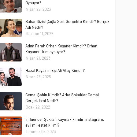
Oynuyor?
Nisan 29, 2023
Bahar Dizisi Çağla Sert Gerçekte Kimdir? Gerçek
Adı Nedir?
Haziran 11, 2025
Adım Farah Orhan Koşaner Kimdir? Orhan
Koşaner'i kim oynuyor?
Nisan 21, 2023
Hazal Kaya'nın Eşi Ali Atay Kimdir?
Nisan 25, 2025
Cemal Şahin Kimdir? Arka Sokaklar Cemal
Gerçek ismi Nedir?
Ocak 22, 2022
İnfluencer Şükran Kaymak kimdir, instagram,
evli mi, estetikli mi?
Temmuz 08, 2023