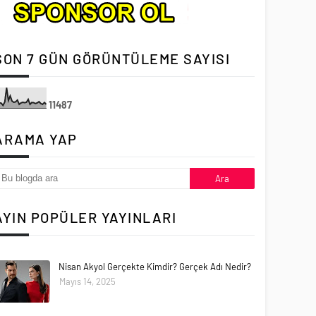
SON 7 GÜN GÖRÜNTÜLEME SAYISI
1
1
4
8
7
ARAMA YAP
AYIN POPÜLER YAYINLARI
Nisan Akyol Gerçekte Kimdir? Gerçek Adı Nedir?
Mayıs 14, 2025