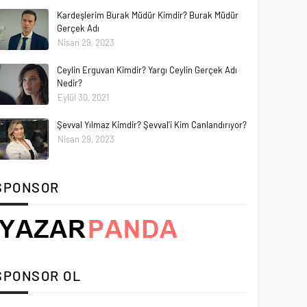
Kardeşlerim Burak Müdür Kimdir? Burak Müdür
Gerçek Adı
Nisan 29, 2023
Ceylin Erguvan Kimdir? Yargı Ceylin Gerçek Adı
Nedir?
Eylül 30, 2021
Şevval Yılmaz Kimdir? Şevval'i Kim Canlandırıyor?
Nisan 29, 2023
SPONSOR
SPONSOR OL