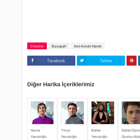
Etiketler
Biyografi
Kim Kimdir Nereli
Facebook
Twitter
Diğer Harika İçeriklerimiz
Nevra
Timur
Bahar
Bahar Dizisi
Yavuzoğlu
Yavuzoğlu
Yavuzoğlu
Oyuncu Aziz