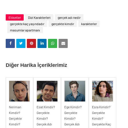
Etiketler
Dizi Karakterleri
gerçek adı nedir
gerçekte kaç yaşındadır
gerçekte kimdir
karakterler
masumlar apartmanı
Diğer Harika İçeriklerimiz
Neriman
Esat Kimdir?
Ege Kimdir?
Esra Kimdir?
Kimdir?
Gerçekte
Gerçekte
Gerçekte
Gerçekte
Kimdir?
Kimdir?
Kimdir?
Kimdir?
Gerçek Adı
Gerçek Adı
Gerçekte Kaç