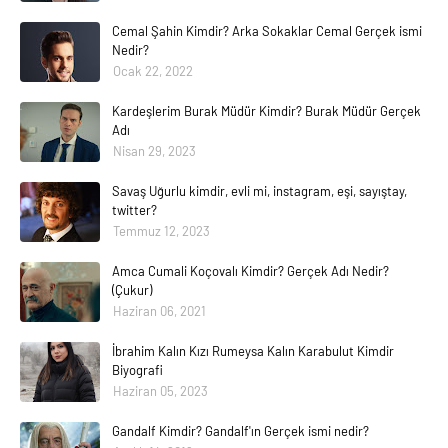
Cemal Şahin Kimdir? Arka Sokaklar Cemal Gerçek ismi
Nedir?
Ocak 22, 2022
Kardeşlerim Burak Müdür Kimdir? Burak Müdür Gerçek
Adı
Nisan 29, 2023
Savaş Uğurlu kimdir, evli mi, instagram, eşi, sayıştay,
twitter?
Temmuz 12, 2023
Amca Cumali Koçovalı Kimdir? Gerçek Adı Nedir?
(Çukur)
Haziran 06, 2021
İbrahim Kalın Kızı Rumeysa Kalın Karabulut Kimdir
Biyografi
Haziran 05, 2023
Gandalf Kimdir? Gandalf'ın Gerçek ismi nedir?