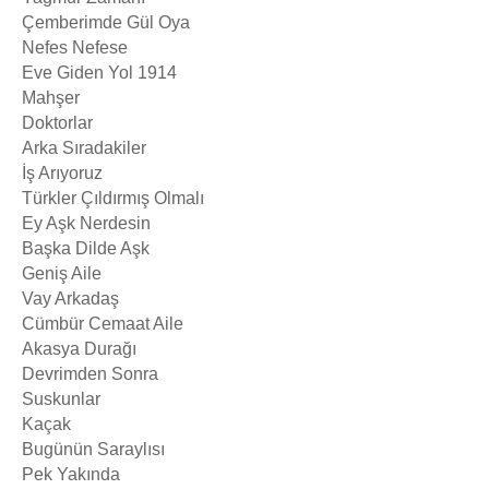
Çemberimde Gül Oya
Nefes Nefese
Eve Giden Yol 1914
Mahşer
Doktorlar
Arka Sıradakiler
İş Arıyoruz
Türkler Çıldırmış Olmalı
Ey Aşk Nerdesin
Başka Dilde Aşk
Geniş Aile
Vay Arkadaş
Cümbür Cemaat Aile
Akasya Durağı
Devrimden Sonra
Suskunlar
Kaçak
Bugünün Saraylısı
Pek Yakında