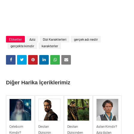
Etiketler
Aziz
Dizi Karakterleri
gerçek adı nedir
gerçekte kimdir
karakterler
Diğer Harika İçeriklerimiz
Celeborn
Destan
Destan
Aslan Kimdir?
Kimdir?
Dizisinin
Dizisinden
Aziz Aslan