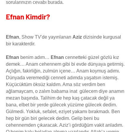
sorularınızın cevabı burada.
Efnan Kimdir?
Efnan
, Show TV'de yayınlanan
Aziz
dizisinde kurgusal
bir karakterdir.
Efnan
benim adım…
Efnan
cennetteki güzel gözlü kız
demek… Anam cehennem gibi bi evde dünyaya getirmiş.
Açlığın, fakirliğin, zulmün içene… Anam koymuş adımı.
Dünyada veremediği cenneti adımda yaşatsın istemiş.
Küçücüktüm öksüz kaldım. Ama söz verdim ben
ağlamaycam, o zalım babama inat gülecem diye anamın
mezarı başında. Talihim de hep kaş çatacak değil ya
bana, elbet bir yerde gülecek yüzüme gülecek dedim.
Gülmedi. Yokluk, sefalet, eziyet yakamı bırakmadı. Ben
hep bir gün biri gelecek dedim. Gelip beni bu
cehennemden çıkaracak. Aziz’i gördüğüm vakit anladım.
O benim kalu beladan alnıma yazılandır. Allah’a yemin