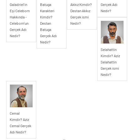
Galadriel'in
Batuga
Akkız Kimdir?
Gerçek Adı
Eşi Celeborn
Karakteri
Destan Akkız
Nedir?
Hakkında -
Kimdir?
Gerçek ismi
Celeborn'un
Destan
Nedir?
Gerçek Adı
Batuga
Nedir?
Gerçek Adı
Nedir?
Selahattin
Kimdir? Aziz
Selahattin
Gerçek ismi
Nedir?
Cemal
Kimdir? Aziz
Cemal Gerçek
Adı Nedir?