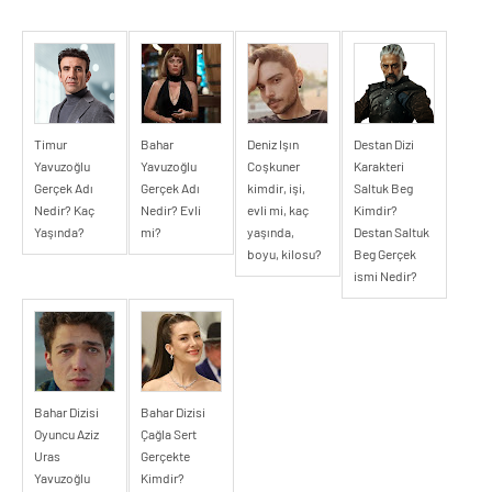
Timur
Bahar
Deniz Işın
Destan Dizi
Yavuzoğlu
Yavuzoğlu
Coşkuner
Karakteri
Gerçek Adı
Gerçek Adı
kimdir, işi,
Saltuk Beg
Nedir? Kaç
Nedir? Evli
evli mi, kaç
Kimdir?
Yaşında?
mi?
yaşında,
Destan Saltuk
boyu, kilosu?
Beg Gerçek
ismi Nedir?
Bahar Dizisi
Bahar Dizisi
Oyuncu Aziz
Çağla Sert
Uras
Gerçekte
Yavuzoğlu
Kimdir?