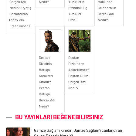
Gerçek Adı
Nedir?
Yüzüklerin
Hakkında -
Nedir? Eryetiş
Efendisi Güç
Celeborn'un
Canlandıran
Yüzükleri
Gerçek Adı
(Arif v 216 -
Dizisi
Nedir?
Erşan Kuneri)
Destan
Destan
Dizisinin
Dizisinden
Batuga
Akkız Kimdir?
Karakteri
Destan Akkız
Kimdir?
Gerçek ismi
Destan
Nedir?
Batuga
Gerçek Adı
Nedir?
BU YAYINLARI BEĞENEBILIRSINIZ
Gamze Sağlam kimdir, Gamze Sağlam'ı canlandıran
Gökçe Bahadır kimdir?