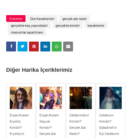
Etiketler
Dizi Karakterleri
gerçek adı nedir
gerçekte kaç yaşındadır
gerçekte kimdir
karakterler
masumlar apartmanı
Diğer Harika İçeriklerimiz
Erşan Kuneri
Erşan Kuneri
Celebrimbor
Celeborn
Eryetiş
Seyyal
Kimdir?
Kimdir?
Kimdir?
Kimdir?
Gerçek Adı
Galadriel'in
Eryetiş'in
Gerçek Adı
Nedir?
Eşi Celeborn