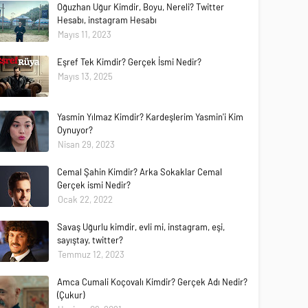
Oğuzhan Uğur Kimdir, Boyu, Nereli? Twitter
Hesabı, instagram Hesabı
Mayıs 11, 2023
Eşref Tek Kimdir? Gerçek İsmi Nedir?
Mayıs 13, 2025
Yasmin Yılmaz Kimdir? Kardeşlerim Yasmin'i Kim
Oynuyor?
Nisan 29, 2023
Cemal Şahin Kimdir? Arka Sokaklar Cemal
Gerçek ismi Nedir?
Ocak 22, 2022
Savaş Uğurlu kimdir, evli mi, instagram, eşi,
sayıştay, twitter?
Temmuz 12, 2023
Amca Cumali Koçovalı Kimdir? Gerçek Adı Nedir?
(Çukur)