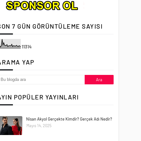
SON 7 GÜN GÖRÜNTÜLEME SAYISI
1
1
3
1
4
ARAMA YAP
AYIN POPÜLER YAYINLARI
Nisan Akyol Gerçekte Kimdir? Gerçek Adı Nedir?
Mayıs 14, 2025