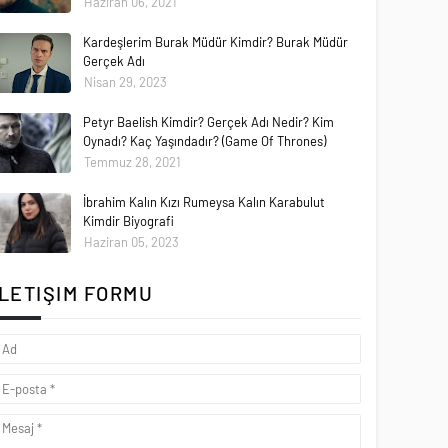
Haziran 06, 2021
Kardeşlerim Burak Müdür Kimdir? Burak Müdür
Gerçek Adı
Nisan 29, 2023
Petyr Baelish Kimdir? Gerçek Adı Nedir? Kim
Oynadı? Kaç Yaşındadır? (Game Of Thrones)
Temmuz 28, 2021
İbrahim Kalın Kızı Rumeysa Kalın Karabulut
Kimdir Biyografi
Haziran 05, 2023
İLETIŞIM FORMU