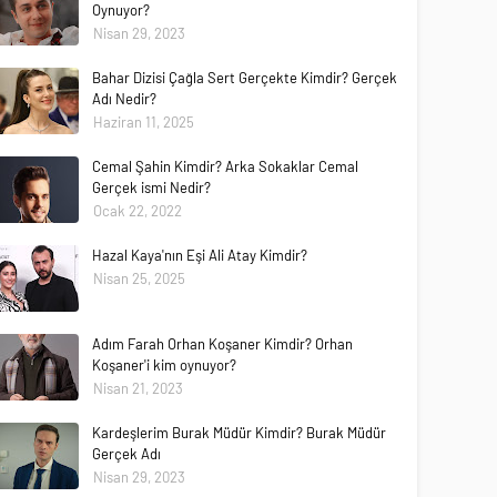
Oynuyor?
Nisan 29, 2023
Bahar Dizisi Çağla Sert Gerçekte Kimdir? Gerçek
Adı Nedir?
Haziran 11, 2025
Cemal Şahin Kimdir? Arka Sokaklar Cemal
Gerçek ismi Nedir?
Ocak 22, 2022
Hazal Kaya'nın Eşi Ali Atay Kimdir?
Nisan 25, 2025
Adım Farah Orhan Koşaner Kimdir? Orhan
Koşaner'i kim oynuyor?
Nisan 21, 2023
Kardeşlerim Burak Müdür Kimdir? Burak Müdür
Gerçek Adı
Nisan 29, 2023