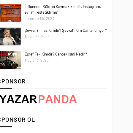
İnfluencer Şükran Kaymak kimdir, instagram,
evli mi, estetikli mi?
Temmuz 08, 2023
Şevval Yılmaz Kimdir? Şevval'i Kim Canlandırıyor?
Nisan 29, 2023
Eşref Tek Kimdir? Gerçek İsmi Nedir?
Mayıs 13, 2025
SPONSOR
SPONSOR OL