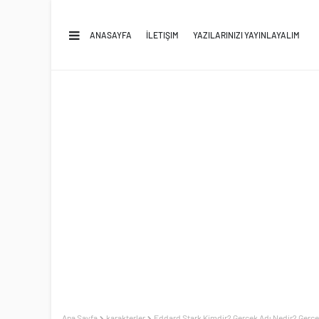
ANASAYFA
İLETIŞIM
YAZILARINIZI YAYINLAYALIM
Ana Sayfa
karakterler
Eddard Stark Kimdir? Gerçek Adı Nedir? Gerçe