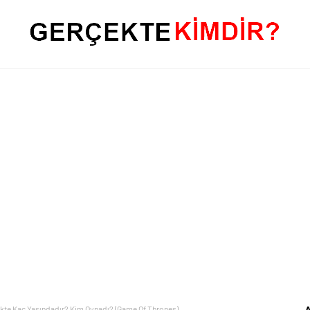
kte Kaç Yaşındadır? Kim Oynadı? (Game Of Thrones)