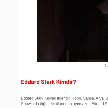
Ed
Eddard Stark Kimdir?
Eddard Stark Kışyarı lideridir. Robb, Sansa, Arya, B
Snow'u da diğer evlatlarından ayırmazdı. Eddard Star