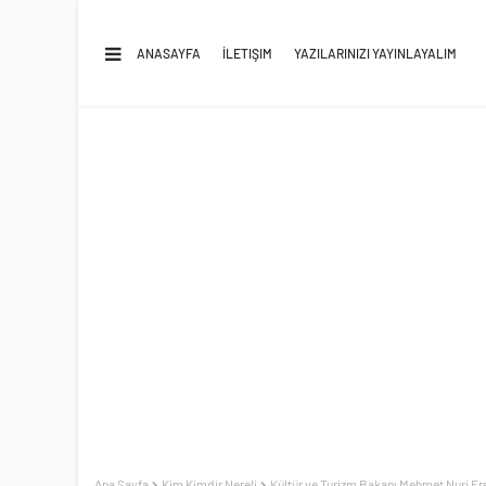
ANASAYFA
İLETIŞIM
YAZILARINIZI YAYINLAYALIM
Ana Sayfa
Kim Kimdir Nereli
Kültür ve Turizm Bakanı Mehmet Nuri Erso