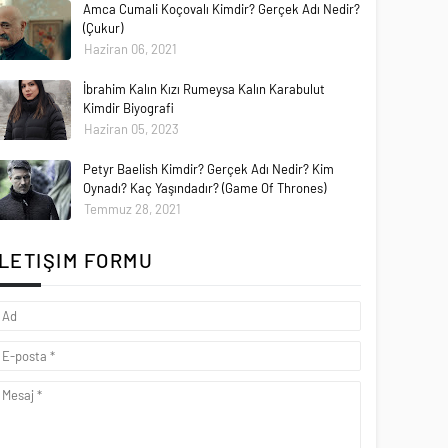
Amca Cumali Koçovalı Kimdir? Gerçek Adı Nedir?
(Çukur)
Haziran 06, 2021
İbrahim Kalın Kızı Rumeysa Kalın Karabulut
Kimdir Biyografi
Haziran 05, 2023
Petyr Baelish Kimdir? Gerçek Adı Nedir? Kim
Oynadı? Kaç Yaşındadır? (Game Of Thrones)
Temmuz 28, 2021
İLETIŞIM FORMU