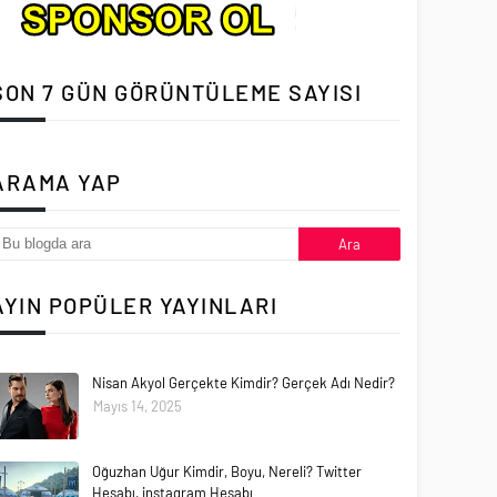
SON 7 GÜN GÖRÜNTÜLEME SAYISI
ARAMA YAP
AYIN POPÜLER YAYINLARI
Nisan Akyol Gerçekte Kimdir? Gerçek Adı Nedir?
Mayıs 14, 2025
Oğuzhan Uğur Kimdir, Boyu, Nereli? Twitter
Hesabı, instagram Hesabı