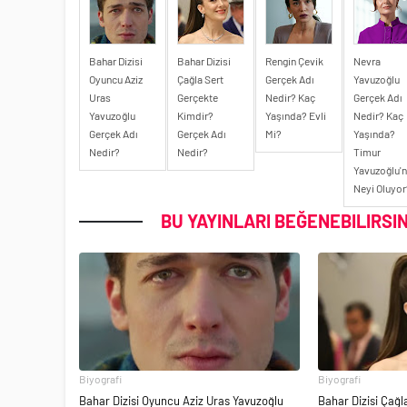
Bahar Dizisi
Bahar Dizisi
Rengin Çevik
Nevra
Oyuncu Aziz
Çağla Sert
Gerçek Adı
Yavuzoğlu
Uras
Gerçekte
Nedir? Kaç
Gerçek Adı
Yavuzoğlu
Kimdir?
Yaşında? Evli
Nedir? Kaç
Gerçek Adı
Gerçek Adı
Mi?
Yaşında?
Nedir?
Nedir?
Timur
Yavuzoğlu'
Neyi Oluyor
BU YAYINLARI BEĞENEBILIRSIN
Biyografi
Biyografi
Bahar Dizisi Oyuncu Aziz Uras Yavuzoğlu
Bahar Dizisi Çağ