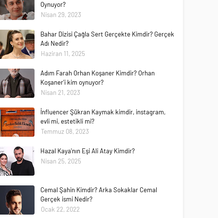
Oynuyor?
Nisan 29, 2023
Bahar Dizisi Çağla Sert Gerçekte Kimdir? Gerçek
Adı Nedir?
Haziran 11, 2025
Adım Farah Orhan Koşaner Kimdir? Orhan
Koşaner'i kim oynuyor?
Nisan 21, 2023
İnfluencer Şükran Kaymak kimdir, instagram,
evli mi, estetikli mi?
Temmuz 08, 2023
Hazal Kaya'nın Eşi Ali Atay Kimdir?
Nisan 25, 2025
Cemal Şahin Kimdir? Arka Sokaklar Cemal
Gerçek ismi Nedir?
Ocak 22, 2022