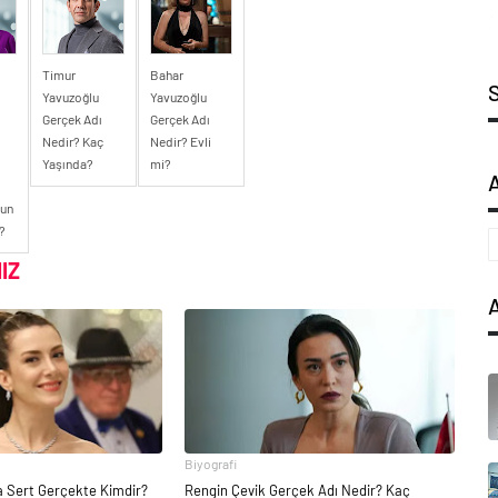
Timur
Bahar
Yavuzoğlu
Yavuzoğlu
Gerçek Adı
Gerçek Adı
Nedir? Kaç
Nedir? Evli
Yaşında?
mi?
nun
?
IZ
Biyografi
la Sert Gerçekte Kimdir?
Rengin Çevik Gerçek Adı Nedir? Kaç