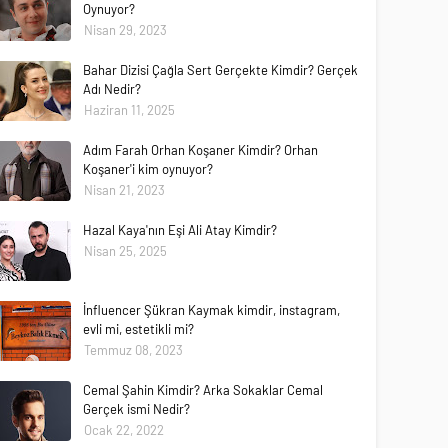
Oynuyor?
Nisan 29, 2023
Bahar Dizisi Çağla Sert Gerçekte Kimdir? Gerçek
Adı Nedir?
Haziran 11, 2025
Adım Farah Orhan Koşaner Kimdir? Orhan
Koşaner'i kim oynuyor?
Nisan 21, 2023
Hazal Kaya'nın Eşi Ali Atay Kimdir?
Nisan 25, 2025
İnfluencer Şükran Kaymak kimdir, instagram,
evli mi, estetikli mi?
Temmuz 08, 2023
Cemal Şahin Kimdir? Arka Sokaklar Cemal
Gerçek ismi Nedir?
Ocak 22, 2022