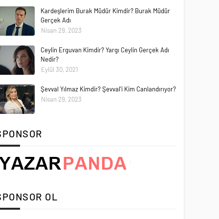
Kardeşlerim Burak Müdür Kimdir? Burak Müdür
Gerçek Adı
Nisan 29, 2023
Ceylin Erguvan Kimdir? Yargı Ceylin Gerçek Adı
Nedir?
Eylül 30, 2021
Şevval Yılmaz Kimdir? Şevval'i Kim Canlandırıyor?
Nisan 29, 2023
SPONSOR
SPONSOR OL