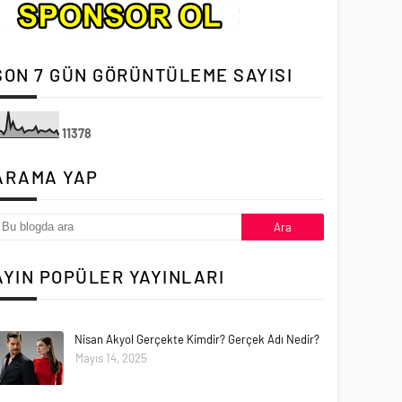
SON 7 GÜN GÖRÜNTÜLEME SAYISI
1
1
3
7
8
ARAMA YAP
AYIN POPÜLER YAYINLARI
Nisan Akyol Gerçekte Kimdir? Gerçek Adı Nedir?
Mayıs 14, 2025