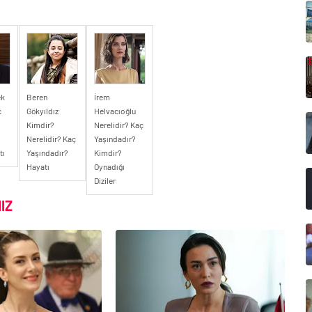
ek
Beren
İrem
ç
Gökyıldız
Helvacıoğlu
?
Kimdir?
Nerelidir? Kaç
Nerelidir? Kaç
Yaşındadır?
tı
Yaşındadır?
Kimdir?
Hayatı
Oynadığı
Diziler
IZ