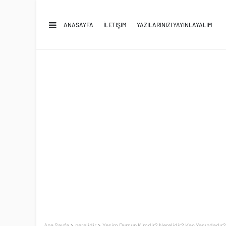
ANASAYFA
İLETIŞIM
YAZILARINIZI YAYINLAYALIM
Ana Sayfa
nerelidir
Yeşim Dursun Kimdir? Nerelidir? Kaç Yaşındadır? 