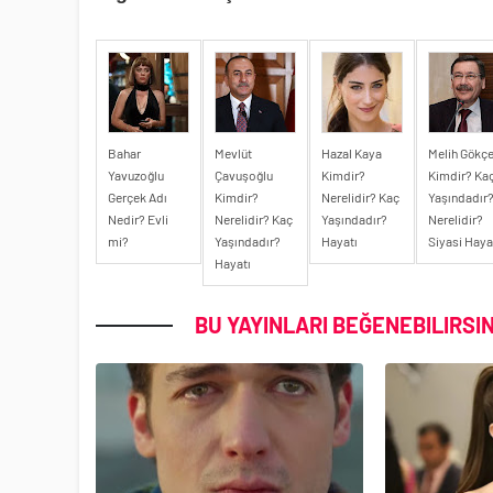
Bahar
Mevlüt
Hazal Kaya
Melih Gökç
Yavuzoğlu
Çavuşoğlu
Kimdir?
Kimdir? Ka
Gerçek Adı
Kimdir?
Nerelidir? Kaç
Yaşındadır
Nedir? Evli
Nerelidir? Kaç
Yaşındadır?
Nerelidir?
mi?
Yaşındadır?
Hayatı
Siyasi Haya
Hayatı
BU YAYINLARI BEĞENEBILIRSIN