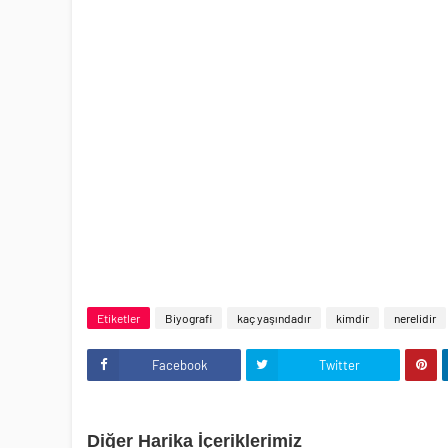
Etiketler
Biyografi
kaç yaşındadır
kimdir
nerelidir
Facebook
Twitter
Diğer Harika İçeriklerimiz