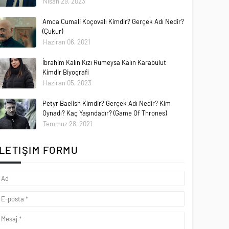
Nisan 29, 2023
Amca Cumali Koçovalı Kimdir? Gerçek Adı Nedir?
(Çukur)
Haziran 06, 2021
İbrahim Kalın Kızı Rumeysa Kalın Karabulut
Kimdir Biyografi
Haziran 05, 2023
Petyr Baelish Kimdir? Gerçek Adı Nedir? Kim
Oynadı? Kaç Yaşındadır? (Game Of Thrones)
Temmuz 28, 2021
İLETIŞIM FORMU