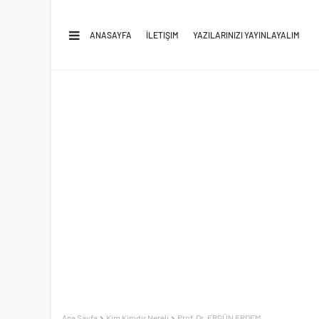
ANASAYFA
İLETIŞIM
YAZILARINIZI YAYINLAYALIM
Ana Sayfa
Kim Kimdir Nereli
Prof. Dr. ERGÜN ERDEM