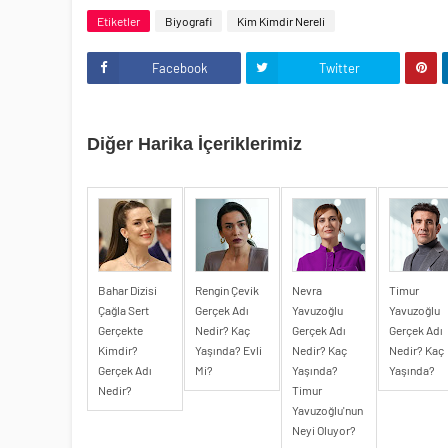
Etiketler
Biyografi
Kim Kimdir Nereli
Facebook
Twitter
Diğer Harika İçeriklerimiz
Bahar Dizisi
Rengin Çevik
Nevra
Timur
Çağla Sert
Gerçek Adı
Yavuzoğlu
Yavuzoğlu
Gerçekte
Nedir? Kaç
Gerçek Adı
Gerçek Adı
Kimdir?
Yaşında? Evli
Nedir? Kaç
Nedir? Kaç
Gerçek Adı
Mi?
Yaşında?
Yaşında?
Nedir?
Timur
Yavuzoğlu'nun
Neyi Oluyor?