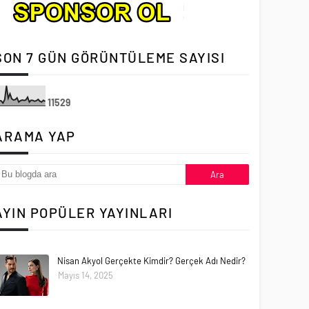
SON 7 GÜN GÖRÜNTÜLEME SAYISI
1
1
5
2
9
ARAMA YAP
AYIN POPÜLER YAYINLARI
Nisan Akyol Gerçekte Kimdir? Gerçek Adı Nedir?
Mayıs 14, 2025