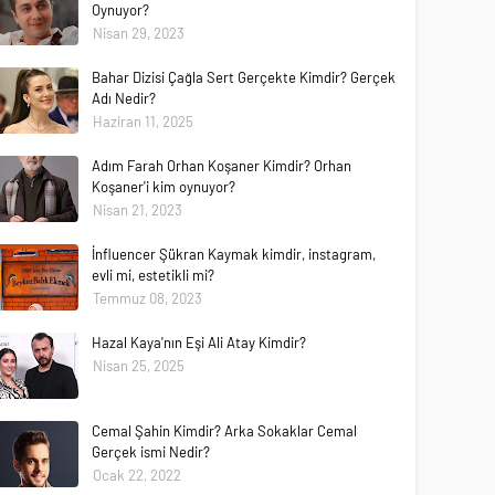
Oynuyor?
Nisan 29, 2023
Bahar Dizisi Çağla Sert Gerçekte Kimdir? Gerçek
Adı Nedir?
Haziran 11, 2025
Adım Farah Orhan Koşaner Kimdir? Orhan
Koşaner'i kim oynuyor?
Nisan 21, 2023
İnfluencer Şükran Kaymak kimdir, instagram,
evli mi, estetikli mi?
Temmuz 08, 2023
Hazal Kaya'nın Eşi Ali Atay Kimdir?
Nisan 25, 2025
Cemal Şahin Kimdir? Arka Sokaklar Cemal
Gerçek ismi Nedir?
Ocak 22, 2022