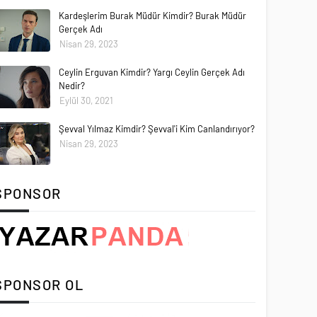
Kardeşlerim Burak Müdür Kimdir? Burak Müdür
Gerçek Adı
Nisan 29, 2023
Ceylin Erguvan Kimdir? Yargı Ceylin Gerçek Adı
Nedir?
Eylül 30, 2021
Şevval Yılmaz Kimdir? Şevval'i Kim Canlandırıyor?
Nisan 29, 2023
SPONSOR
SPONSOR OL