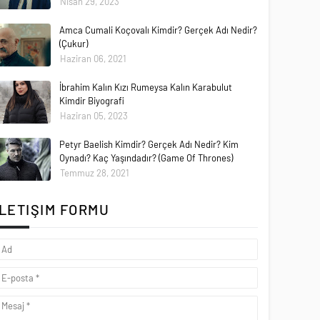
Nisan 29, 2023
Amca Cumali Koçovalı Kimdir? Gerçek Adı Nedir?
(Çukur)
Haziran 06, 2021
İbrahim Kalın Kızı Rumeysa Kalın Karabulut
Kimdir Biyografi
Haziran 05, 2023
Petyr Baelish Kimdir? Gerçek Adı Nedir? Kim
Oynadı? Kaç Yaşındadır? (Game Of Thrones)
Temmuz 28, 2021
İLETIŞIM FORMU